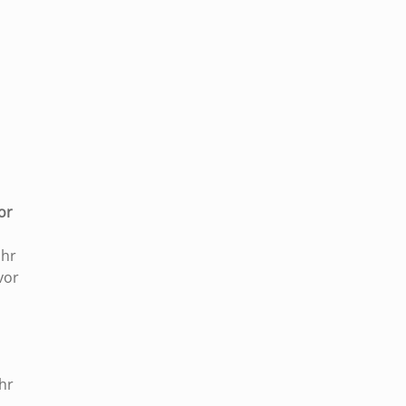
|
or
Uhr
vor
hr