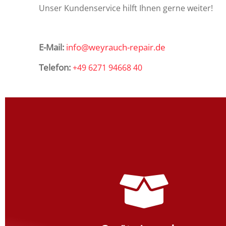
Unser Kundenservice hilft Ihnen gerne weiter!
E-Mail:
info@weyrauch-repair.de
Telefon:
+49 6271 94668 40
Erfassung im Weyrauch-Portal
Erfassen Sie Ihr Gerät im Reparaturportal und erhalten
Informationen per E-Mail.