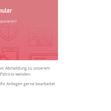
r
mular
parieren?
oder Abmeldung zu unserem
 Patricio wenden.
e Ihr Anliegen gerne bearbeitet