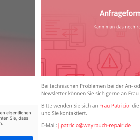
zum Formula
Anfragefor
Kann man das noch re
Bei technischen Problemen bei der An- 
Newsletter können Sie sich gerne an Frau
Bitte wenden Sie sich an
Frau Patricio
, di
und Sie kontaktiert.
en eigentlichen
hten Sie, dass
n.
E-Mail:
j.patricio@weyrauch-repair.de