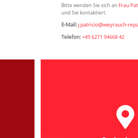
Bitte wenden Sie sich an
Frau Pat
und Sie kontaktiert.
E-Mail:
j.patricio@weyrauch-repa
Telefon:
+49 6271 94668 42
Weyrauch R
 weitere
Abgabe-Standort 