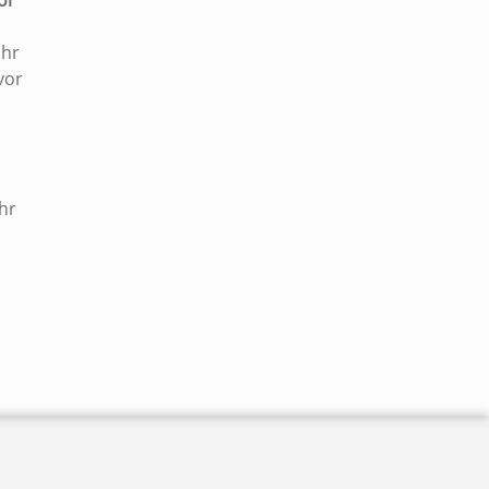
or
Uhr
vor
hr