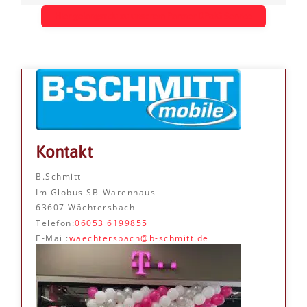
Hier gelangst du zu unserem Partner DPolG Service
Kontakt
B.Schmitt
Im Globus SB-Warenhaus
63607 Wächtersbach
Telefon:
06053 6199855
E-Mail:
waechtersbach@b-schmitt.de