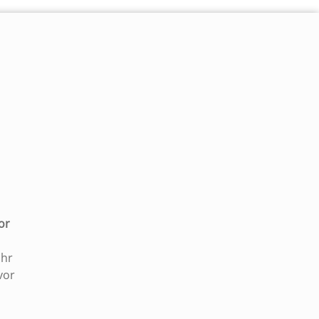
|
or
Uhr
vor