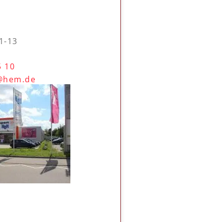
1-13
5 10
f@hem.de