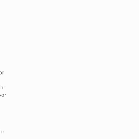
|
or
Uhr
vor
hr