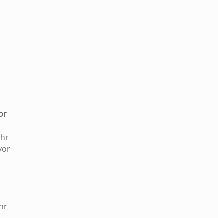
|
or
Uhr
vor
hr