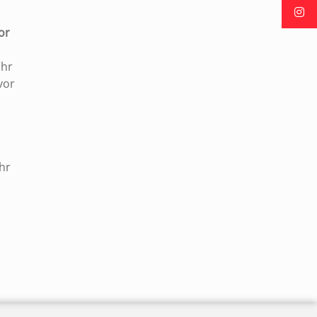
or
Uhr
vor
hr