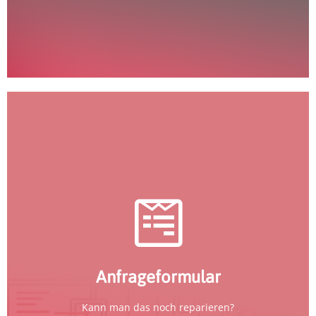
ausfüllen und wir sagen es Dir!
zum Formular
Anfrageformular
Kann man das noch reparieren?