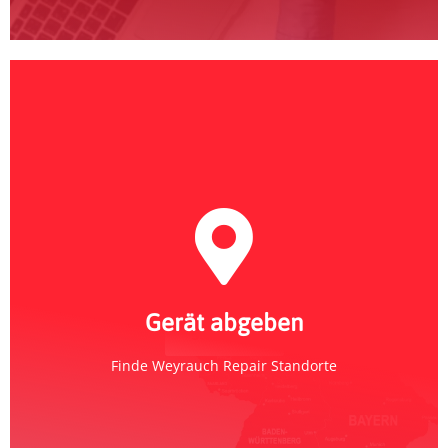
Weyrauch Repair
Abgabe-Standort finden
Gerät abgeben
Standorte
Finde Weyrauch Repair Standorte