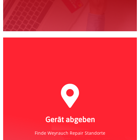
Weyrauch Repair
Abgabe-Standort finden
Gerät abgeben
Standorte
Finde Weyrauch Repair Standorte