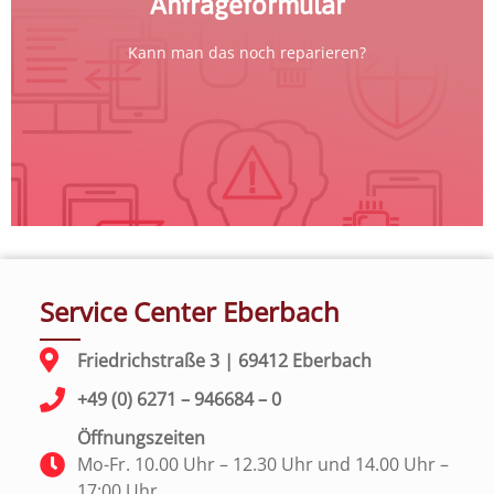
Anfrageformular
Kann man das noch reparieren?
Service Center Eberbach
Friedrichstraße 3 | 69412 Eberbach
+49 (0) 6271 – 946684 – 0
Öffnungszeiten
Mo-Fr. 10.00 Uhr – 12.30 Uhr und 14.00 Uhr –
17:00 Uhr