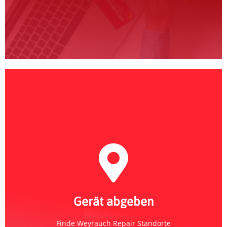
Weyrauch Repair
Abgabe-Standort finden
Gerät abgeben
Standorte
Finde Weyrauch Repair Standorte