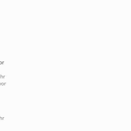
|
or
Uhr
vor
hr