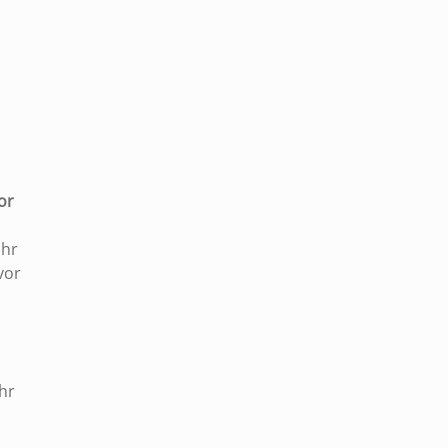
|
or
Uhr
vor
hr