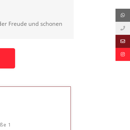
der Freude und schonen
n
aße 1