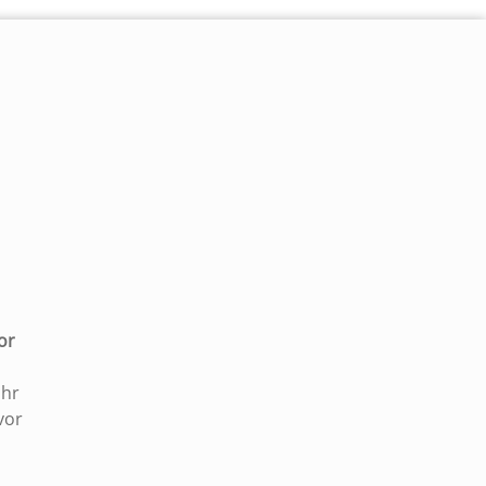
|
or
Uhr
vor